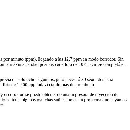
nas por minuto (ppm), llegando a las 12,7 ppm en modo borrador. Sin
o con la máxima calidad posible, cada foto de 10×15 cm se completó en
previa en sólo ocho segundos, pero necesitó 30 segundos para
 foto de 1.200 ppp todavía tardó más de un minuto.
ido y oscuro que se puede obtener de una impresora de inyección de
 una toma tenía algunas manchas sutiles; no es un problema que hayamos
co.