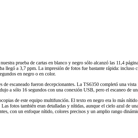
n nuestra prueba de cartas en blanco y negro sólo alcanzó las 11,4 pági
eba llegó a 3,7 ppm. La impresión de fotos fue bastante rápida: inclus
egundos en negro o en color.
es de escaneado fueron decepcionantes. La TS6350 completó una vista 
edujo a sólo 16 segundos con una conexión USB, pero el escaneo de una
otocopias de este equipo multifunción. El texto en negro era lo más nít
s. Las fotos también eran detalladas y nítidas, aunque el cielo azul de
ntes, con un enfoque nítido, colores precisos y un amplio rango dinámi