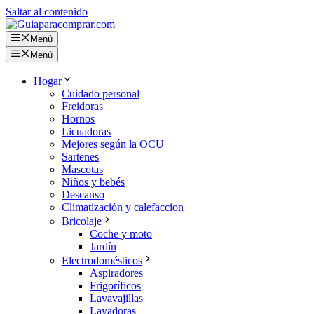
Saltar al contenido
Menú
Menú
Hogar
Cuidado personal
Freidoras
Hornos
Licuadoras
Mejores según la OCU
Sartenes
Mascotas
Niños y bebés
Descanso
Climatización y calefaccion
Bricolaje
Coche y moto
Jardín
Electrodomésticos
Aspiradores
Frigoríficos
Lavavajillas
Lavadoras