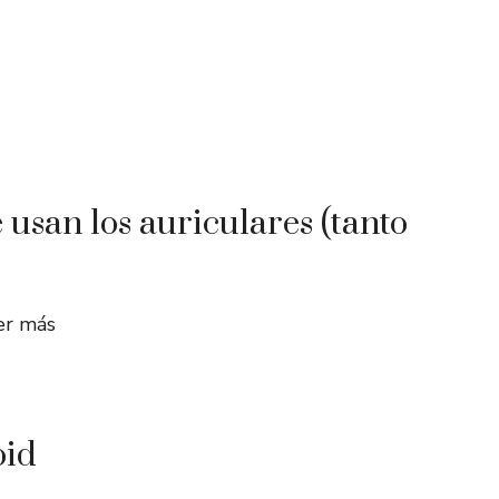
 usan los auriculares (tanto
er más
oid