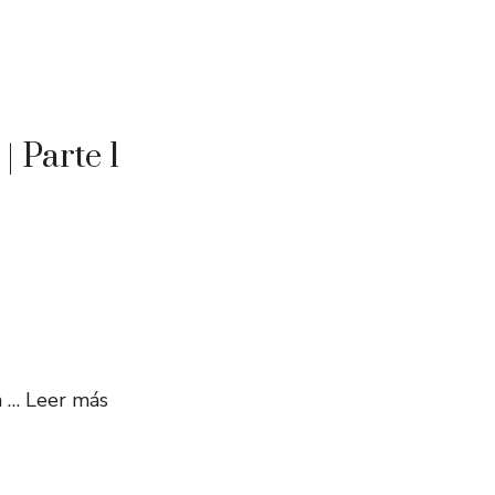
| Parte 1
n …
Leer más