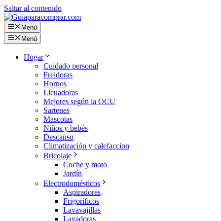
Saltar al contenido
Menú
Menú
Hogar
Cuidado personal
Freidoras
Hornos
Licuadoras
Mejores según la OCU
Sartenes
Mascotas
Niños y bebés
Descanso
Climatización y calefaccion
Bricolaje
Coche y moto
Jardín
Electrodomésticos
Aspiradores
Frigoríficos
Lavavajillas
Lavadoras