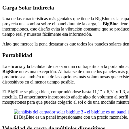
Carga Solar Indirecta
Una de las características más geniales que tiene la BigBlue es la ca
proyecta una sombra sobre el panel durante la carga, la
BigBlue
tiene
interrupciones, este diseño evita la vibración constante que se produ
tiempo real y muestra fácilmente esa información.
Algo que merece la pena destacar es que todos los paneles solares tiene
Portabilidad
La eficacia y la facilidad de uso son una contrapartida a la portabilida
BigBlue
no es una excepción. Al tratarse de uno de los paneles más g
producto sea también una de las opciones más voluminosas que existen
dispositivos en el menor tiempo posible.
El BigBlue se pliega bien, comprimiéndose hasta 11,1″ x 6,3″ x 1,3, a
mochila. El amperímetro incorporado añade algo de volumen al perfil 
mosquetones para que puedas colgarlo al sol o de una mochila mientr
El BigBlue es un panel impresionante con un precio razonable.
Velocidad de carga de múltiples dispositivos