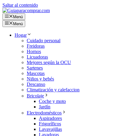
Saltar al contenido
Menú
Menú
Hogar
Cuidado personal
Freidoras
Hornos
Licuadoras
Mejores según la OCU
Sartenes
Mascotas
Niños y bebés
Descanso
Climatización y calefaccion
Bricolaje
Coche y moto
Jardín
Electrodomésticos
Aspiradores
Frigoríficos
Lavavajillas
Lavadoras