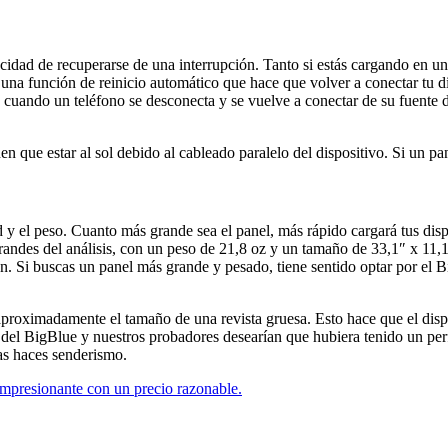
pacidad de recuperarse de una interrupción. Tanto si estás cargando en u
 una función de reinicio automático que hace que volver a conectar tu di
ce cuando un teléfono se desconecta y se vuelve a conectar de su fuente
n que estar al sol debido al cableado paralelo del dispositivo. Si un pa
d y el peso. Cuanto más grande sea el panel, más rápido cargará tus dispo
randes del análisis, con un peso de 21,8 oz y un tamaño de 33,1″ x 11,
. Si buscas un panel más grande y pesado, tiene sentido optar por el B
proximadamente el tamaño de una revista gruesa. Esto hace que el dispo
del BigBlue y nuestros probadores desearían que hubiera tenido un perf
as haces senderismo.